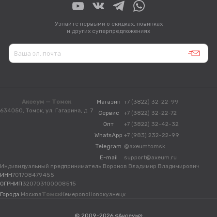
Узнайте первыми о скидках, новинках
и других суперпредложениях
Аксеум — Томск
Магазин
+7 (3822) 32-22-99
634050, Томск, ул. Гагарина, д. 7
Сервис
+7 (3822) 32-22-72
Опт
+7 (3822) 32-42-32
WhatsApp
+7 (983) 232-22-99
Telegram
@axeumtomsk
E-mail
support@axeum.ru
Индивидуальный предприниматель Воронов Владимир Владимирович
ИНН
701708479455
ОГРНИП
320703100008515
Города:
Москва
Томск
Кемерово
Новокузнецк
© 2009-2026 «Аксеум»