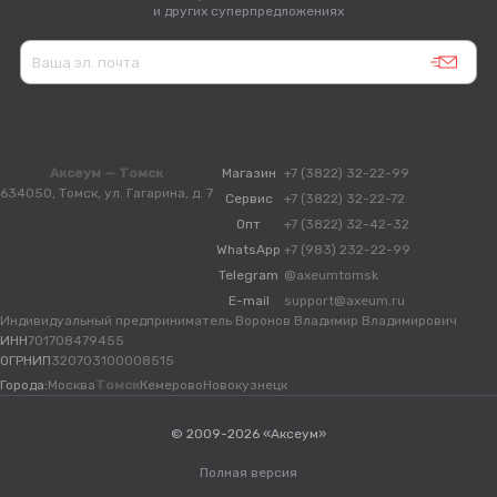
и других суперпредложениях
Аксеум — Томск
Магазин
+7 (3822) 32-22-99
634050, Томск, ул. Гагарина, д. 7
Сервис
+7 (3822) 32-22-72
Опт
+7 (3822) 32-42-32
WhatsApp
+7 (983) 232-22-99
Telegram
@axeumtomsk
E-mail
support@axeum.ru
Индивидуальный предприниматель Воронов Владимир Владимирович
ИНН
701708479455
ОГРНИП
320703100008515
Города:
Москва
Томск
Кемерово
Новокузнецк
© 2009-2026 «Аксеум»
Полная версия