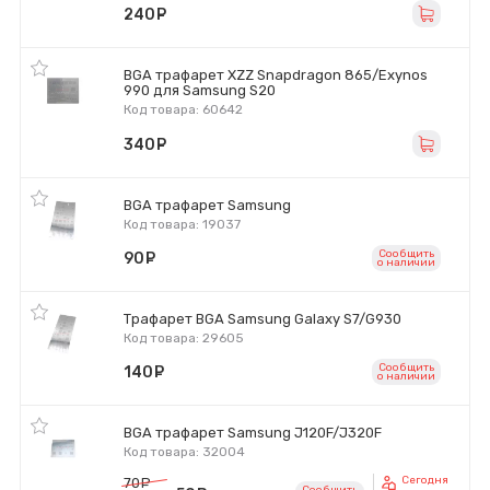
240
руб.
BGA трафарет XZZ Snapdragon 865/Exynos
990 для Samsung S20
Код товара: 60642
340
руб.
BGA трафарет Samsung
Код товара: 19037
Сообщить
90
руб.
o наличии
Трафарет BGA Samsung Galaxy S7/G930
Код товара: 29605
Сообщить
140
руб.
o наличии
BGA трафарет Samsung J120F/J320F
Код товара: 32004
Сегодня
70
руб.