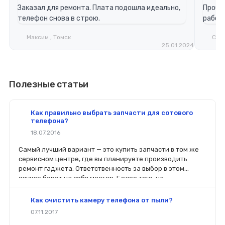
Заказал для ремонта. Плата подошла идеально,
Пробле
телефон снова в строю.
работа
Максим , Томск
Свет
25.01.2024
Полезные статьи
Как правильно выбрать запчасти для сотового
телефона?
18.07.2016
Самый лучший вариант — это купить запчасти в том же
сервисном центре, где вы планируете производить
ремонт гаджета. Ответственность за выбор в этом
случае берет на себя мастер. Более того, на
комплектующие будет распространяться гарантия. Если
вы планируете делать ремонт самостоятельно, то выбор
Как очистить камеру телефона от пыли?
деталей определит его качество. Желательно, чтобы
07.11.2017
перед покупкой нового модуля старый был в руках. Так