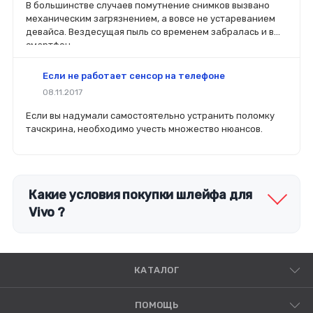
легче сориентироваться в разъемах, элементах
В большинстве случаев помутнение снимков вызвано
крепления, электрических параметрах и прочих
механическим загрязнением, а вовсе не устареванием
характеристиках.
девайса. Вездесущая пыль со временем забралась и в
смартфон.
Если не работает сенсор на телефоне
08.11.2017
Если вы надумали самостоятельно устранить поломку
тачскрина, необходимо учесть множество нюансов.
Какие условия покупки шлейфа для
Vivo ?
КАТАЛОГ
ПОМОЩЬ