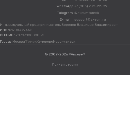
WhatsApp
+7 (983) 232-22-99
Telegram
@axeumtomsk
E-mail
support@axeum.ru
Индивидуальный предприниматель Воронов Владимир Владимирович
ИНН
701708479455
ОГРНИП
320703100008515
Города:
Москва
Томск
Кемерово
Новокузнецк
© 2009-2026 «Аксеум»
Полная версия