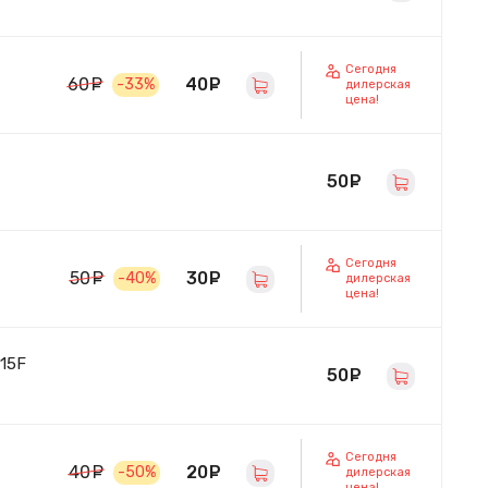
Сегодня
40
руб.
60
руб.
-33%
дилерская
цена!
50
руб.
Сегодня
30
руб.
50
руб.
-40%
дилерская
цена!
15F
50
руб.
Сегодня
20
руб.
40
руб.
-50%
дилерская
цена!