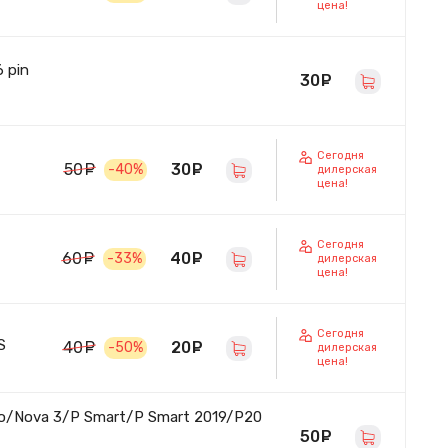
цена!
 pin
30
руб.
Сегодня
30
руб.
50
руб.
-40%
дилерская
цена!
Сегодня
40
руб.
60
руб.
-33%
дилерская
цена!
Сегодня
S
20
руб.
40
руб.
-50%
дилерская
цена!
ro/Nova 3/P Smart/P Smart 2019/P20
50
руб.