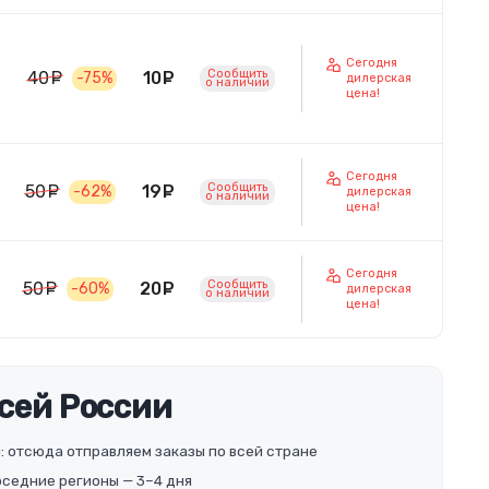
Сегодня
Сообщить
10
руб.
40
руб.
-75%
дилерская
o наличии
цена!
Сегодня
Сообщить
19
руб.
50
руб.
-62%
дилерская
o наличии
цена!
Сегодня
Сообщить
20
руб.
50
руб.
-60%
дилерская
o наличии
цена!
всей России
: отсюда отправляем заказы по всей стране
соседние регионы — 3–4 дня