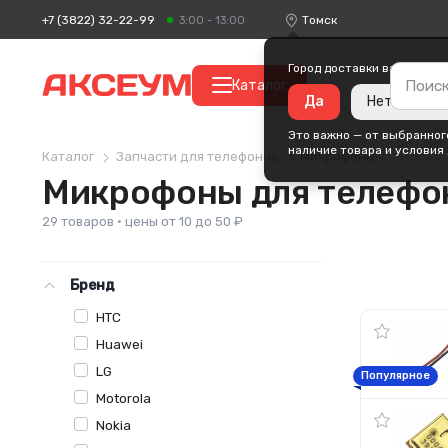
+7 (3822) 32-22-99
Томск
3:00 - 13:00
Город доставки ваших пок
Каталог
Да
Нет, измени
Это важно — от выбранного
наличие товара и условия
Каталог
Запчасти для телефонов
Микрофоны
Микрофоны для телефо
29 товаров · цены от 10 до 50 ₽
Бренд
HTC
Huawei
LG
Популярное
Motorola
Nokia