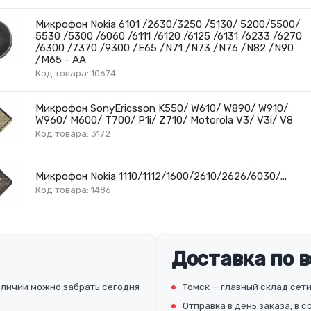
Микрофон Nokia 6101 /2630/3250 /5130/ 5200/5500/
5530 /5300 /6060 /6111 /6120 /6125 /6131 /6233 /6270
/6300 /7370 /9300 /E65 /N71 /N73 /N76 /N82 /N90
/M65 - AA
Код товара: 10674
Микрофон SonyEricsson K550/ W610/ W890/ W910/
W960/ M600/ T700/ P1i/ Z710/ Motorola V3/ V3i/ V8
Код товара: 3172
Микрофон Nokia 1110/1112/1600/2610/2626/6030/...
Код товара: 1486
Доставка по 
аличии можно забрать сегодня
Томск — главный склад сети
Отправка в день заказа, в 