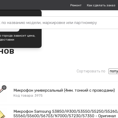
Ремонт
Как сделать заказ
упок —
Томск
?
ть город
 города зависит цена,
 доставки
нов
Сортировать по
Микрофон универсальный (4мм. тонкий с проводами)
Код товара: 3975
Микрофон Samsung S3850/i9300/S3550/S5250/S5260
S5560/S5600/S6703/N7000/S7230/S7350 - Оригинал