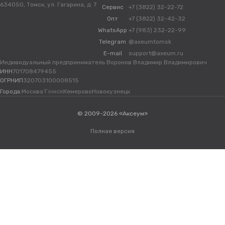
634050, Томск, ул. Гагарина, д. 7
Сервис
+7 (3822) 32-22-72
Опт
+7 (3822) 32-42-32
WhatsApp
+7 (983) 232-22-99
Telegram
@axeumtomsk
E-mail
support@axeum.ru
Индивидуальный предприниматель Воронов Владимир Владимирович
ИНН
701708479455
ОГРНИП
320703100008515
Города:
Москва
Томск
Кемерово
Новокузнецк
© 2009-2026 «Аксеум»
Полная версия