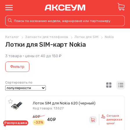
Каталог
Запчасти для телефонов
Лотки для SIM
Nokia
Лотки для SIM-карт Nokia
3 товара · цены от 40 до 150 ₽
Фильтр
Сортировать по
Лоток SIM для Nokia 620 (черный)
Код товара: 13527
Сегодня
60
руб.
40
руб.
дилерская
-33%
Распродажа
цена!