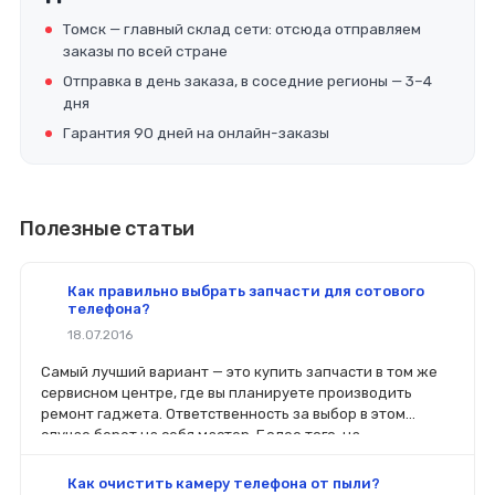
Томск — главный склад сети: отсюда отправляем
заказы по всей стране
Отправка в день заказа, в соседние регионы — 3–4
дня
Гарантия 90 дней на онлайн-заказы
Полезные статьи
Как правильно выбрать запчасти для сотового
телефона?
18.07.2016
Самый лучший вариант — это купить запчасти в том же
сервисном центре, где вы планируете производить
ремонт гаджета. Ответственность за выбор в этом
случае берет на себя мастер. Более того, на
комплектующие будет распространяться гарантия. Если
вы планируете делать ремонт самостоятельно, то выбор
Как очистить камеру телефона от пыли?