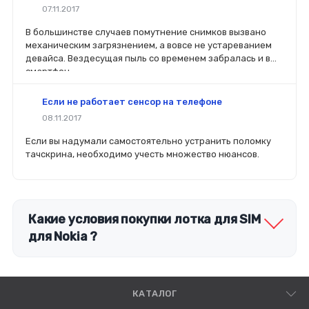
деталей определит его качество. Желательно, чтобы
07.11.2017
перед покупкой нового модуля старый был в руках. Так
легче сориентироваться в разъемах, элементах
В большинстве случаев помутнение снимков вызвано
крепления, электрических параметрах и прочих
механическим загрязнением, а вовсе не устареванием
характеристиках.
девайса. Вездесущая пыль со временем забралась и в
смартфон.
Если не работает сенсор на телефоне
08.11.2017
Если вы надумали самостоятельно устранить поломку
тачскрина, необходимо учесть множество нюансов.
Какие условия покупки лотка для SIM
для Nokia ?
КАТАЛОГ