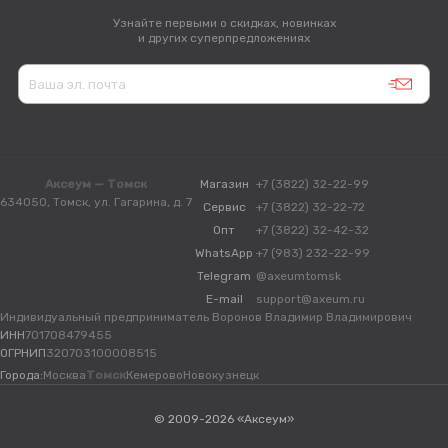
Узнайте первыми о скидках, новинках
и других суперпредложениях
Аксеум — Томск
Магазин
+7 (3822) 32-22-99
634050, Томск, ул. Гагарина, д. 7
Сервис
+7 (3822) 32-22-72
Опт
+7 (3822) 32-42-32
WhatsApp
+7 (983) 232-22-99
Telegram
@axeumtomsk
E-mail
support@axeum.ru
Индивидуальный предприниматель Воронов Владимир Владимирович
ИНН
701708479455
ОГРНИП
320703100008515
Города:
Москва
Томск
Кемерово
Новокузнецк
© 2009-2026 «Аксеум»