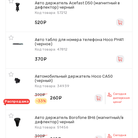
Авто держатель Acefast D50 (магнитный в
дефлектор) черный
Код товара: 57212
520
руб.
Авто табло для номера телефона Hoco PH41
(черное)
Код товара: 47812
370
руб.
Автомобильный держатель Hoco CA50
(черный)
Код товара: 34939
Сегодня
390
руб.
260
руб.
дилерская
-33%
Распродажа
цена!
Авто держатель Borofone BH6 (магнитный/в
дефлектор) черный
Код товара: 51456
Сегодня
390
руб.